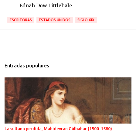
Ednah Dow Littlehale
ESCRITORAS
ESTADOS UNIDOS
SIGLO XIX
Entradas populares
La sultana perdida, Mahidevran Gülbahar (1500-1580)