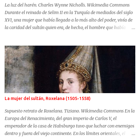
La luz del harén. Charles Wynne Nicholls. Wikimedia Commons
Durante el reinado de Selim II en la Turquía de mediados del siglo
XVI, una mujer que había llegado a lo más alto del poder, vivía de
la caridad del sultán quien era, de hecho, el hombre que había
usurpado el trono a su propio hijo. No fue Selim el que arrebató
años antes el puesto de heredero a Mustafá, hijo de Mahidevran,
fue su madre, la sultana Roxelana, quien después de ganarse el
favor del poderoso Solimán, consiguió que su primera esposa y su
hijo fueran alejados del poder. Mahidevran fue una mujer con
orígenes desconocidos que consiguió ser la reina del harén de una
Turquía que puso en jaque a Europa y terminó sus días desterrada
y olvidada. Mahidevran Sultan nació alrededor del año 1500 pero
sus primeros años de vida son desconocidos. Algunas fuentes
La mujer del sultán, Roxelana (1505-1558)
afirman que sus orígenes se sitúan en Albania mientras que otras,
las más difundidas, sitúan su nacimiento en el Cáucaso. El primer
Supuesto retrato de Roxelana. Tiziano. Wikimedia Commons En la
dato conocido con seguridad de Ma...
Europa del Renacimiento, del gran imperio de Carlos V, el
emperador de la casa de Habsburgo tuvo que luchar con enemigos
dentro y fuera del viejo continente. En los límites orientales, el