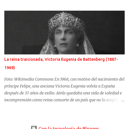
sultán de la Sublime Puerta, el turco Solimán, llamado el
Magnífico, fue el enemigo más temido. Si al lado del emperador
cristiano hubo una gran mujer, Isabel de Portugal, junto a Solimán,
una esclava, convertida en concubina, consiguió casarse con el
sultán y dirigir en la sombra, y de manera excepcional, los destinos
del turco. Ambas mujeres serían retratadas por el gran artista del
momento, Tiziano. Difusos orígenes de la sultana Roxelana es
conocida con muchos y distintos nombres. Hürrem para los
otomanos, podría tener como nombre de nacimiento, Anastazja
La reina traicionada, Victoria Eugenia de Battenberg (1887-
Lisowska. Karima o Ruziak son otros de los nombres por los que se
1969)
conoce esta mujer de la que se supone que nació alrededor de 1505
en algún lugar de Ucrania. Hacia 1520, Roxelana fu...
Foto: Wikimedia Commons En 1968, con motivo del nacimiento del
príncipe Felipe, una anciana Victoria Eugenia volvía a España
después de 37 años de exilio. Atrás quedaba una vida de soledad e
incomprensión como reina consorte de un país que no la aceptó y
un rey que pasó de un amor apasionado hacia ella a distanciarse
irremisiblemente. Su matrimonio empezó con un dramático
atentado que no vaticinó nada bueno. Victoria Eugenia Julia Ena
de Battenberg, nacida en el Castillo de Balmoral el 24 de octubre
Con la tecnología de Blogger