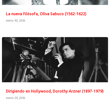
La nueva filósofa, Oliva Sabuco (1562-1622)
enero 30, 2014
Dirigiendo en Hollywood, Dorothy Arzner (1897-1979)
enero 29, 2014