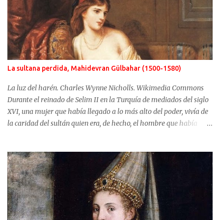
La sultana perdida, Mahidevran Gülbahar (1500-1580)
La luz del harén. Charles Wynne Nicholls. Wikimedia Commons
Durante el reinado de Selim II en la Turquía de mediados del siglo
XVI, una mujer que había llegado a lo más alto del poder, vivía de
la caridad del sultán quien era, de hecho, el hombre que había
usurpado el trono a su propio hijo. No fue Selim el que arrebató
años antes el puesto de heredero a Mustafá, hijo de Mahidevran,
fue su madre, la sultana Roxelana, quien después de ganarse el
favor del poderoso Solimán, consiguió que su primera esposa y su
hijo fueran alejados del poder. Mahidevran fue una mujer con
orígenes desconocidos que consiguió ser la reina del harén de una
Turquía que puso en jaque a Europa y terminó sus días desterrada
y olvidada. Mahidevran Sultan nació alrededor del año 1500 pero