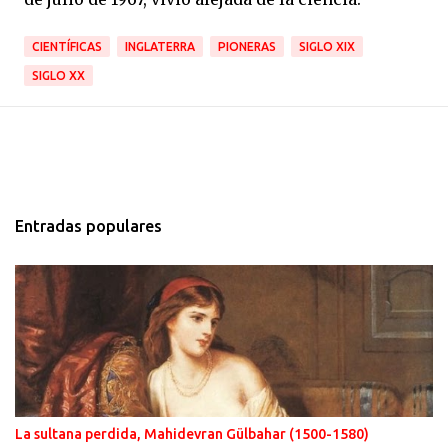
CIENTÍFICAS
INGLATERRA
PIONERAS
SIGLO XIX
SIGLO XX
Entradas populares
La sultana perdida, Mahidevran Gülbahar (1500-1580)