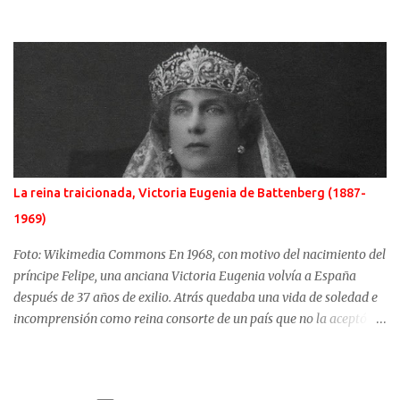
sultán de la Sublime Puerta, el turco Solimán, llamado el
Magnífico, fue el enemigo más temido. Si al lado del emperador
cristiano hubo una gran mujer, Isabel de Portugal, junto a Solimán,
una esclava, convertida en concubina, consiguió casarse con el
sultán y dirigir en la sombra, y de manera excepcional, los destinos
del turco. Ambas mujeres serían retratadas por el gran artista del
momento, Tiziano. Difusos orígenes de la sultana Roxelana es
conocida con muchos y distintos nombres. Hürrem para los
otomanos, podría tener como nombre de nacimiento, Anastazja
La reina traicionada, Victoria Eugenia de Battenberg (1887-
Lisowska. Karima o Ruziak son otros de los nombres por los que se
1969)
conoce esta mujer de la que se supone que nació alrededor de 1505
en algún lugar de Ucrania. Hacia 1520, Roxelana fu...
Foto: Wikimedia Commons En 1968, con motivo del nacimiento del
príncipe Felipe, una anciana Victoria Eugenia volvía a España
después de 37 años de exilio. Atrás quedaba una vida de soledad e
incomprensión como reina consorte de un país que no la aceptó y
un rey que pasó de un amor apasionado hacia ella a distanciarse
irremisiblemente. Su matrimonio empezó con un dramático
atentado que no vaticinó nada bueno. Victoria Eugenia Julia Ena