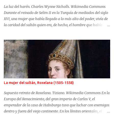
La luz del harén. Charles Wynne Nicholls. Wikimedia Commons
Durante el reinado de Selim II en la Turquía de mediados del siglo
XVI, una mujer que había llegado a lo más alto del poder, vivía de
la caridad del sultán quien era, de hecho, el hombre que había
usurpado el trono a su propio hijo. No fue Selim el que arrebató
años antes el puesto de heredero a Mustafá, hijo de Mahidevran,
fue su madre, la sultana Roxelana, quien después de ganarse el
favor del poderoso Solimán, consiguió que su primera esposa y su
hijo fueran alejados del poder. Mahidevran fue una mujer con
orígenes desconocidos que consiguió ser la reina del harén de una
Turquía que puso en jaque a Europa y terminó sus días desterrada
y olvidada. Mahidevran Sultan nació alrededor del año 1500 pero
sus primeros años de vida son desconocidos. Algunas fuentes
La mujer del sultán, Roxelana (1505-1558)
afirman que sus orígenes se sitúan en Albania mientras que otras,
las más difundidas, sitúan su nacimiento en el Cáucaso. El primer
Supuesto retrato de Roxelana. Tiziano. Wikimedia Commons En la
dato conocido con seguridad de Ma...
Europa del Renacimiento, del gran imperio de Carlos V, el
emperador de la casa de Habsburgo tuvo que luchar con enemigos
dentro y fuera del viejo continente. En los límites orientales, el