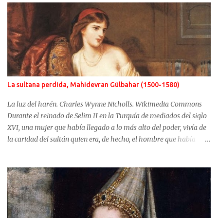
La sultana perdida, Mahidevran Gülbahar (1500-1580)
La luz del harén. Charles Wynne Nicholls. Wikimedia Commons
Durante el reinado de Selim II en la Turquía de mediados del siglo
XVI, una mujer que había llegado a lo más alto del poder, vivía de
la caridad del sultán quien era, de hecho, el hombre que había
usurpado el trono a su propio hijo. No fue Selim el que arrebató
años antes el puesto de heredero a Mustafá, hijo de Mahidevran,
fue su madre, la sultana Roxelana, quien después de ganarse el
favor del poderoso Solimán, consiguió que su primera esposa y su
hijo fueran alejados del poder. Mahidevran fue una mujer con
orígenes desconocidos que consiguió ser la reina del harén de una