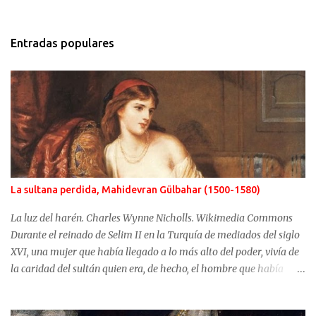
Entradas populares
La sultana perdida, Mahidevran Gülbahar (1500-1580)
La luz del harén. Charles Wynne Nicholls. Wikimedia Commons
Durante el reinado de Selim II en la Turquía de mediados del siglo
XVI, una mujer que había llegado a lo más alto del poder, vivía de
la caridad del sultán quien era, de hecho, el hombre que había
usurpado el trono a su propio hijo. No fue Selim el que arrebató
años antes el puesto de heredero a Mustafá, hijo de Mahidevran,