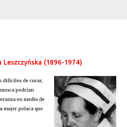
Ir al contenido principal
a Leszczyńska (1896-1974)
ifíciles de curar,
n nunca podrían
speranza en medio de
na mujer polaca que