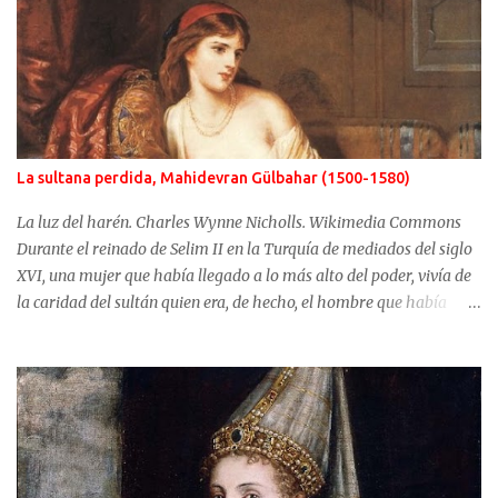
La sultana perdida, Mahidevran Gülbahar (1500-1580)
La luz del harén. Charles Wynne Nicholls. Wikimedia Commons
Durante el reinado de Selim II en la Turquía de mediados del siglo
XVI, una mujer que había llegado a lo más alto del poder, vivía de
la caridad del sultán quien era, de hecho, el hombre que había
usurpado el trono a su propio hijo. No fue Selim el que arrebató
años antes el puesto de heredero a Mustafá, hijo de Mahidevran,
fue su madre, la sultana Roxelana, quien después de ganarse el
favor del poderoso Solimán, consiguió que su primera esposa y su
hijo fueran alejados del poder. Mahidevran fue una mujer con
orígenes desconocidos que consiguió ser la reina del harén de una
Turquía que puso en jaque a Europa y terminó sus días desterrada