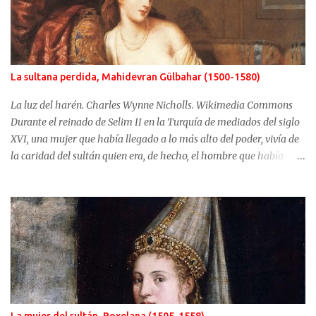
La sultana perdida, Mahidevran Gülbahar (1500-1580)
La luz del harén. Charles Wynne Nicholls. Wikimedia Commons
Durante el reinado de Selim II en la Turquía de mediados del siglo
XVI, una mujer que había llegado a lo más alto del poder, vivía de
la caridad del sultán quien era, de hecho, el hombre que había
usurpado el trono a su propio hijo. No fue Selim el que arrebató
años antes el puesto de heredero a Mustafá, hijo de Mahidevran,
fue su madre, la sultana Roxelana, quien después de ganarse el
favor del poderoso Solimán, consiguió que su primera esposa y su
hijo fueran alejados del poder. Mahidevran fue una mujer con
orígenes desconocidos que consiguió ser la reina del harén de una
Turquía que puso en jaque a Europa y terminó sus días desterrada
y olvidada. Mahidevran Sultan nació alrededor del año 1500 pero
sus primeros años de vida son desconocidos. Algunas fuentes