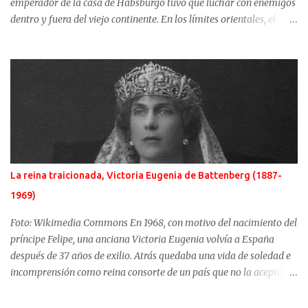
emperador de la casa de Habsburgo tuvo que luchar con enemigos
dentro y fuera del viejo continente. En los límites orientales, el
sultán de la Sublime Puerta, el turco Solimán, llamado el
Magnífico, fue el enemigo más temido. Si al lado del emperador
cristiano hubo una gran mujer, Isabel de Portugal, junto a Solimán,
una esclava, convertida en concubina, consiguió casarse con el
sultán y dirigir en la sombra, y de manera excepcional, los destinos
del turco. Ambas mujeres serían retratadas por el gran artista del
momento, Tiziano. Difusos orígenes de la sultana Roxelana es
conocida con muchos y distintos nombres. Hürrem para los
otomanos, podría tener como nombre de nacimiento, Anastazja
La reina traicionada, Victoria Eugenia de Battenberg (1887-
Lisowska. Karima o Ruziak son otros de los nombres por los que se
1969)
conoce esta mujer de la que se supone que nació alrededor de 1505
en algún lugar de Ucrania. Hacia 1520, Roxelana fu...
Foto: Wikimedia Commons En 1968, con motivo del nacimiento del
príncipe Felipe, una anciana Victoria Eugenia volvía a España
después de 37 años de exilio. Atrás quedaba una vida de soledad e
incomprensión como reina consorte de un país que no la aceptó y
un rey que pasó de un amor apasionado hacia ella a distanciarse
irremisiblemente. Su matrimonio empezó con un dramático