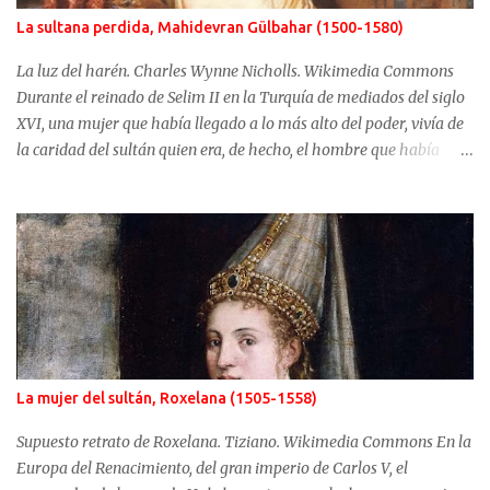
La sultana perdida, Mahidevran Gülbahar (1500-1580)
La luz del harén. Charles Wynne Nicholls. Wikimedia Commons
Durante el reinado de Selim II en la Turquía de mediados del siglo
XVI, una mujer que había llegado a lo más alto del poder, vivía de
la caridad del sultán quien era, de hecho, el hombre que había
usurpado el trono a su propio hijo. No fue Selim el que arrebató
años antes el puesto de heredero a Mustafá, hijo de Mahidevran,
fue su madre, la sultana Roxelana, quien después de ganarse el
favor del poderoso Solimán, consiguió que su primera esposa y su
hijo fueran alejados del poder. Mahidevran fue una mujer con
orígenes desconocidos que consiguió ser la reina del harén de una
Turquía que puso en jaque a Europa y terminó sus días desterrada
y olvidada. Mahidevran Sultan nació alrededor del año 1500 pero
sus primeros años de vida son desconocidos. Algunas fuentes
La mujer del sultán, Roxelana (1505-1558)
afirman que sus orígenes se sitúan en Albania mientras que otras,
las más difundidas, sitúan su nacimiento en el Cáucaso. El primer
Supuesto retrato de Roxelana. Tiziano. Wikimedia Commons En la
dato conocido con seguridad de Ma...
Europa del Renacimiento, del gran imperio de Carlos V, el