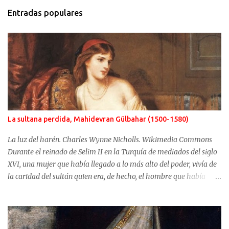
Entradas populares
La sultana perdida, Mahidevran Gülbahar (1500-1580)
La luz del harén. Charles Wynne Nicholls. Wikimedia Commons
Durante el reinado de Selim II en la Turquía de mediados del siglo
XVI, una mujer que había llegado a lo más alto del poder, vivía de
la caridad del sultán quien era, de hecho, el hombre que había
usurpado el trono a su propio hijo. No fue Selim el que arrebató
años antes el puesto de heredero a Mustafá, hijo de Mahidevran,
fue su madre, la sultana Roxelana, quien después de ganarse el
favor del poderoso Solimán, consiguió que su primera esposa y su