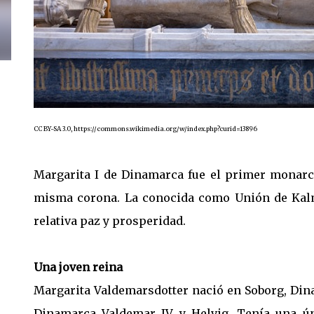
CC BY-SA 3.0, https://commons.wikimedia.org/w/index.php?curid=13896
Margarita I de Dinamarca fue el primer monarc
misma corona. La conocida como Unión de Kalm
relativa paz y prosperidad.
Una joven reina
Margarita Valdemarsdotter nació en Soborg, Dina
Dinamarca Valdemar IV y Helvig. Tenía una ún