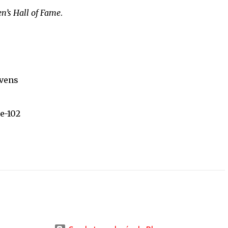
’s Hall of Fame
.
evens
e-102