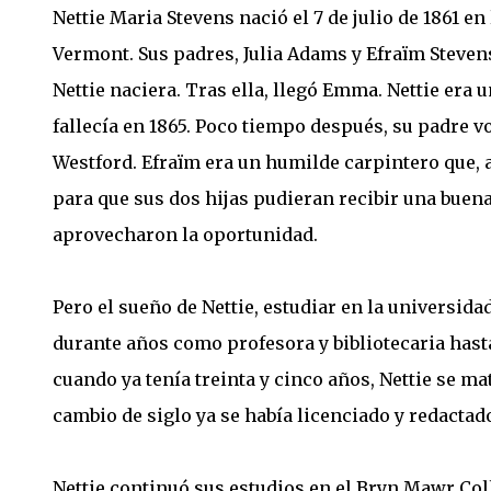
Nettie Maria Stevens nació el 7 de julio de 1861 e
Vermont. Sus padres, Julia Adams y Efraïm Stevens
Nettie naciera. Tras ella, llegó Emma. Nettie er
fallecía en 1865. Poco tiempo después, su padre vol
Westford. Efraïm era un humilde carpintero que, 
para que sus dos hijas pudieran recibir una bue
aprovecharon la oportunidad.
Pero el sueño de Nettie, estudiar en la universida
durante años como profesora y bibliotecaria hasta
cuando ya tenía treinta y cinco años, Nettie se ma
cambio de siglo ya se había licenciado y redactado
Nettie continuó sus estudios en el Bryn Mawr Col