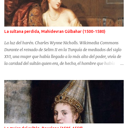
La sultana perdida, Mahidevran Gülbahar (1500-1580)
La luz del harén. Charles Wynne Nicholls. Wikimedia Commons
Durante el reinado de Selim II en la Turquía de mediados del siglo
XVI, una mujer que había llegado a lo más alto del poder, vivía de
la caridad del sultán quien era, de hecho, el hombre que había
usurpado el trono a su propio hijo. No fue Selim el que arrebató
años antes el puesto de heredero a Mustafá, hijo de Mahidevran,
fue su madre, la sultana Roxelana, quien después de ganarse el
favor del poderoso Solimán, consiguió que su primera esposa y su
hijo fueran alejados del poder. Mahidevran fue una mujer con
orígenes desconocidos que consiguió ser la reina del harén de una
Turquía que puso en jaque a Europa y terminó sus días desterrada
y olvidada. Mahidevran Sultan nació alrededor del año 1500 pero
sus primeros años de vida son desconocidos. Algunas fuentes