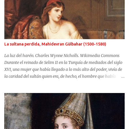
La sultana perdida, Mahidevran Gülbahar (1500-1580)
La luz del harén. Charles Wynne Nicholls. Wikimedia Commons
Durante el reinado de Selim II en la Turquía de mediados del siglo
XVI, una mujer que había llegado a lo más alto del poder, vivía de
la caridad del sultán quien era, de hecho, el hombre que había
usurpado el trono a su propio hijo. No fue Selim el que arrebató
años antes el puesto de heredero a Mustafá, hijo de Mahidevran,
fue su madre, la sultana Roxelana, quien después de ganarse el
favor del poderoso Solimán, consiguió que su primera esposa y su
hijo fueran alejados del poder. Mahidevran fue una mujer con
orígenes desconocidos que consiguió ser la reina del harén de una
Turquía que puso en jaque a Europa y terminó sus días desterrada