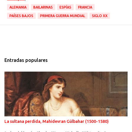
ALEMANIA
BAILARINAS
ESPÍAS
FRANCIA
PAÍSES BAJOS
PRIMERA GUERRA MUNDIAL
SIGLO XX
Entradas populares
La sultana perdida, Mahidevran Gülbahar (1500-1580)