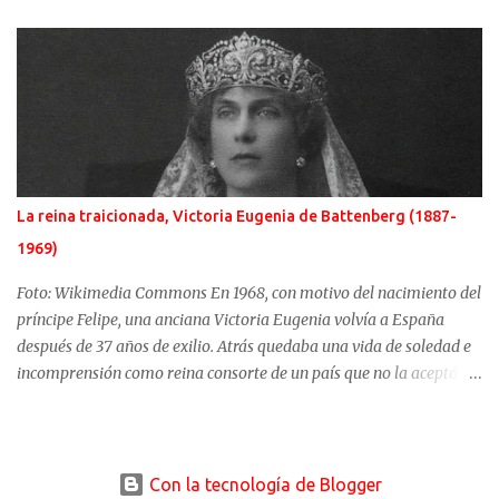
Magnífico, fue el enemigo más temido. Si al lado del emperador
cristiano hubo una gran mujer, Isabel de Portugal, junto a Solimán,
una esclava, convertida en concubina, consiguió casarse con el
sultán y dirigir en la sombra, y de manera excepcional, los destinos
del turco. Ambas mujeres serían retratadas por el gran artista del
momento, Tiziano. Difusos orígenes de la sultana Roxelana es
conocida con muchos y distintos nombres. Hürrem para los
otomanos, podría tener como nombre de nacimiento, Anastazja
La reina traicionada, Victoria Eugenia de Battenberg (1887-
Lisowska. Karima o Ruziak son otros de los nombres por los que se
1969)
conoce esta mujer de la que se supone que nació alrededor de 1505
en algún lugar de Ucrania. Hacia 1520, Roxelana fu...
Foto: Wikimedia Commons En 1968, con motivo del nacimiento del
príncipe Felipe, una anciana Victoria Eugenia volvía a España
después de 37 años de exilio. Atrás quedaba una vida de soledad e
incomprensión como reina consorte de un país que no la aceptó y
un rey que pasó de un amor apasionado hacia ella a distanciarse
irremisiblemente. Su matrimonio empezó con un dramático
atentado que no vaticinó nada bueno. Victoria Eugenia Julia Ena
de Battenberg, nacida en el Castillo de Balmoral el 24 de octubre
Con la tecnología de Blogger