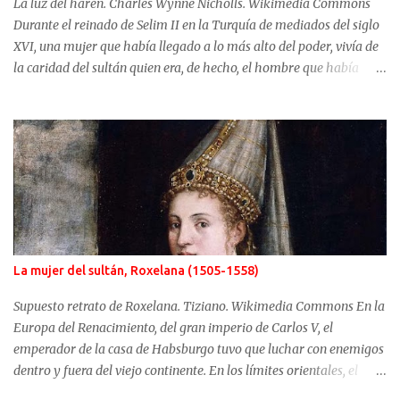
La luz del harén. Charles Wynne Nicholls. Wikimedia Commons
Durante el reinado de Selim II en la Turquía de mediados del siglo
XVI, una mujer que había llegado a lo más alto del poder, vivía de
la caridad del sultán quien era, de hecho, el hombre que había
usurpado el trono a su propio hijo. No fue Selim el que arrebató
años antes el puesto de heredero a Mustafá, hijo de Mahidevran,
fue su madre, la sultana Roxelana, quien después de ganarse el
favor del poderoso Solimán, consiguió que su primera esposa y su
hijo fueran alejados del poder. Mahidevran fue una mujer con
orígenes desconocidos que consiguió ser la reina del harén de una
Turquía que puso en jaque a Europa y terminó sus días desterrada
y olvidada. Mahidevran Sultan nació alrededor del año 1500 pero
sus primeros años de vida son desconocidos. Algunas fuentes
La mujer del sultán, Roxelana (1505-1558)
afirman que sus orígenes se sitúan en Albania mientras que otras,
las más difundidas, sitúan su nacimiento en el Cáucaso. El primer
Supuesto retrato de Roxelana. Tiziano. Wikimedia Commons En la
dato conocido con seguridad de Ma...
Europa del Renacimiento, del gran imperio de Carlos V, el
emperador de la casa de Habsburgo tuvo que luchar con enemigos
dentro y fuera del viejo continente. En los límites orientales, el
sultán de la Sublime Puerta, el turco Solimán, llamado el