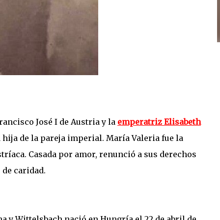
ncisco José I de Austria y la
emperatriz Elisabeth
hija de la pareja imperial. María Valeria fue la
stríaca. Casada por amor, renunció a sus derechos
 de caridad.
 y Wittelsbach nació en Hungría el 22 de abril de