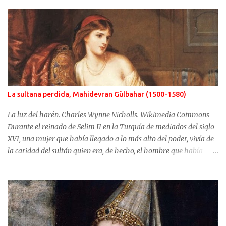
La sultana perdida, Mahidevran Gülbahar (1500-1580)
La luz del harén. Charles Wynne Nicholls. Wikimedia Commons
Durante el reinado de Selim II en la Turquía de mediados del siglo
XVI, una mujer que había llegado a lo más alto del poder, vivía de
la caridad del sultán quien era, de hecho, el hombre que había
usurpado el trono a su propio hijo. No fue Selim el que arrebató
años antes el puesto de heredero a Mustafá, hijo de Mahidevran,
fue su madre, la sultana Roxelana, quien después de ganarse el
favor del poderoso Solimán, consiguió que su primera esposa y su
hijo fueran alejados del poder. Mahidevran fue una mujer con
orígenes desconocidos que consiguió ser la reina del harén de una