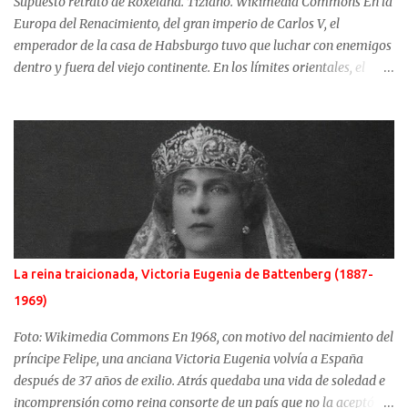
Supuesto retrato de Roxelana. Tiziano. Wikimedia Commons En la
dato conocido con seguridad de Ma...
Europa del Renacimiento, del gran imperio de Carlos V, el
emperador de la casa de Habsburgo tuvo que luchar con enemigos
dentro y fuera del viejo continente. En los límites orientales, el
sultán de la Sublime Puerta, el turco Solimán, llamado el
Magnífico, fue el enemigo más temido. Si al lado del emperador
cristiano hubo una gran mujer, Isabel de Portugal, junto a Solimán,
una esclava, convertida en concubina, consiguió casarse con el
sultán y dirigir en la sombra, y de manera excepcional, los destinos
del turco. Ambas mujeres serían retratadas por el gran artista del
momento, Tiziano. Difusos orígenes de la sultana Roxelana es
conocida con muchos y distintos nombres. Hürrem para los
otomanos, podría tener como nombre de nacimiento, Anastazja
La reina traicionada, Victoria Eugenia de Battenberg (1887-
Lisowska. Karima o Ruziak son otros de los nombres por los que se
1969)
conoce esta mujer de la que se supone que nació alrededor de 1505
en algún lugar de Ucrania. Hacia 1520, Roxelana fu...
Foto: Wikimedia Commons En 1968, con motivo del nacimiento del
príncipe Felipe, una anciana Victoria Eugenia volvía a España
después de 37 años de exilio. Atrás quedaba una vida de soledad e
incomprensión como reina consorte de un país que no la aceptó y