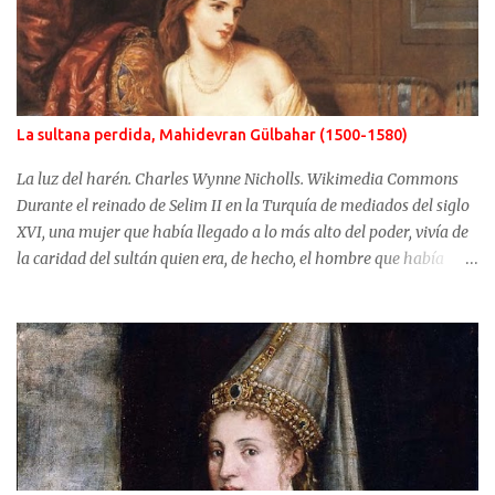
La sultana perdida, Mahidevran Gülbahar (1500-1580)
La luz del harén. Charles Wynne Nicholls. Wikimedia Commons
Durante el reinado de Selim II en la Turquía de mediados del siglo
XVI, una mujer que había llegado a lo más alto del poder, vivía de
la caridad del sultán quien era, de hecho, el hombre que había
usurpado el trono a su propio hijo. No fue Selim el que arrebató
años antes el puesto de heredero a Mustafá, hijo de Mahidevran,
fue su madre, la sultana Roxelana, quien después de ganarse el
favor del poderoso Solimán, consiguió que su primera esposa y su
hijo fueran alejados del poder. Mahidevran fue una mujer con
orígenes desconocidos que consiguió ser la reina del harén de una
Turquía que puso en jaque a Europa y terminó sus días desterrada
y olvidada. Mahidevran Sultan nació alrededor del año 1500 pero