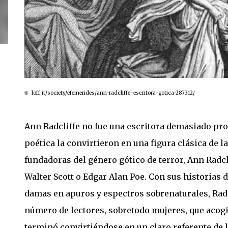
loff.it/society/efemerides/ann-radcliffe-escritora-gotica-287312/
©
Ann Radcliffe no fue una escritora demasiado prol
poética la convirtieron en una figura clásica de l
fundadoras del género gótico de terror, Ann Radclif
Walter Scott o Edgar Alan Poe. Con sus historias 
damas en apuros y espectros sobrenaturales, Radc
número de lectores, sobretodo mujeres, que acogi
terminó convirtiéndose en un claro referente de la