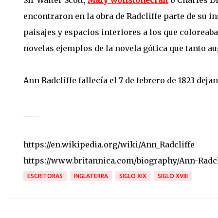
Sir Walter Scott,
Mary Wollstonecraft
o Charles Di
encontraron en la obra de Radcliffe parte de su in
paisajes y espacios interiores a los que coloreab
novelas ejemplos de la novela gótica que tanto aug
Ann Radcliffe fallecía el 7 de febrero de 1823 dej
____
https://en.wikipedia.org/wiki/Ann_Radcliffe
https://www.britannica.com/biography/Ann-Radcl
ESCRITORAS
INGLATERRA
SIGLO XIX
SIGLO XVIII