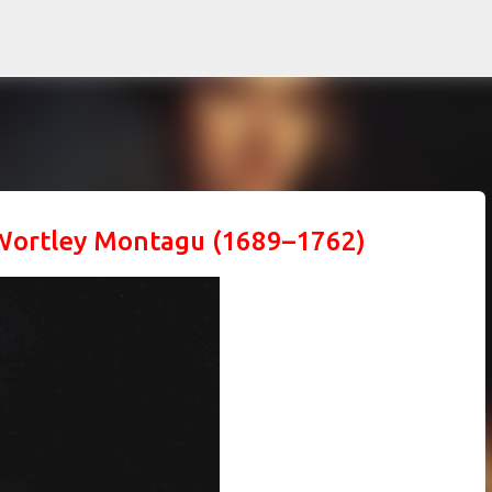
Ir al contenido principal
 Wortley Montagu (1689–1762)