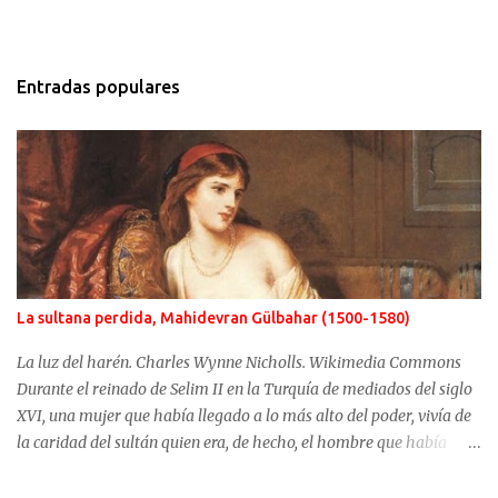
Entradas populares
La sultana perdida, Mahidevran Gülbahar (1500-1580)
La luz del harén. Charles Wynne Nicholls. Wikimedia Commons
Durante el reinado de Selim II en la Turquía de mediados del siglo
XVI, una mujer que había llegado a lo más alto del poder, vivía de
la caridad del sultán quien era, de hecho, el hombre que había
usurpado el trono a su propio hijo. No fue Selim el que arrebató
años antes el puesto de heredero a Mustafá, hijo de Mahidevran,